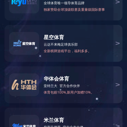
乐鱼官方站页面登录入口：2021-12-08 点击次数：974
大中小型动物实验
指在实验室内，为了获得有关生物学、医
学等方面的新知识或解决具体问题而使用动物进行的科学研究。
动物实验必须由经过培训的、具备研究学位或专业技术能力的人
员进行或在其指导下进行。
实验动物科学是伴随着生物医学科学，通过漫长的动物实验
过程形成的。但是，实验动物科学的迅速发展，使得实验动物的
研究价值已经不仅限于生物科学方面，而且广泛地与许多领域科
学实验研究紧紧地联系在一起，成为保证现代科学实验研究的一
个不可少的条件。在很多领域的科学研究中，实验动物充当着非
常重要的安全试验，效果试验、标准试验的角色。
大中小型动物实验
室检测的意义：
动物疫病的检测机构结合国家制定的动物防疫规定和标准，