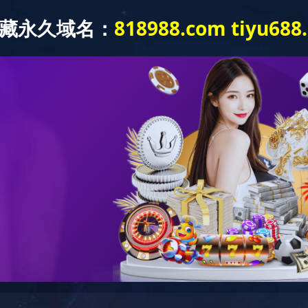
产品中心
新闻中心
技术文章