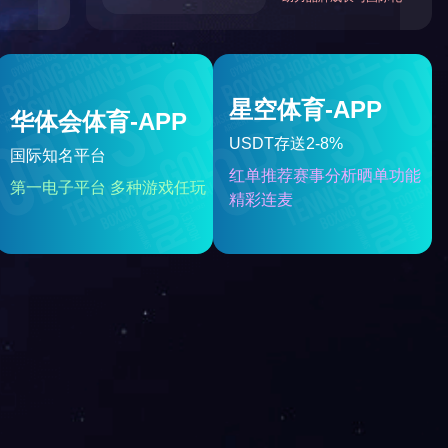
在线交流
(150mg/kg体重)。
有的强烈扩张血管及致痛作用，可诱发神经源性炎症的基础
微信扫一扫
支，后颅凹者源自颈1～2脊神经后根。三叉神经纤维末梢
。这些血管活性肽类物质在三叉神经纤维末梢受到刺激时可
引起的神经源性炎症明显。 (3)比较医学 此模型与目
国外学者多采用此经典模型。