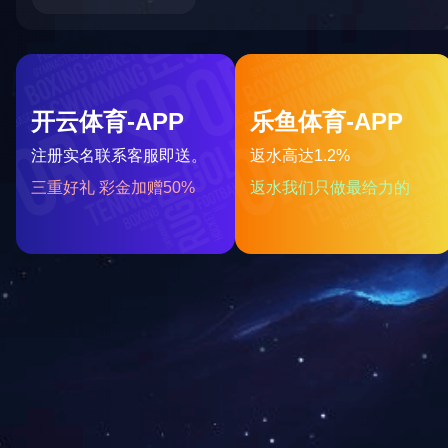
性。
此外，也可选用雄性豚鼠(250～300g)，麻醉后固定。依上法
(2)模型特点 该模型是基于三叉神经纤维末梢受到刺
上。颅内疼痛敏感组织如大的脑血管、硬脑膜、软脑膜血
不仅有伤害性感受器传导痛觉，而且围绕血管周围的三叉
以被释放出来，引起强烈的扩张血管及致痛作用，表现为
前较为完善的偏头痛发病机制学说——三叉神
经的血
管反
上一篇：
利血平化低5-HT伴局部脑血管痉挛的实验性偏