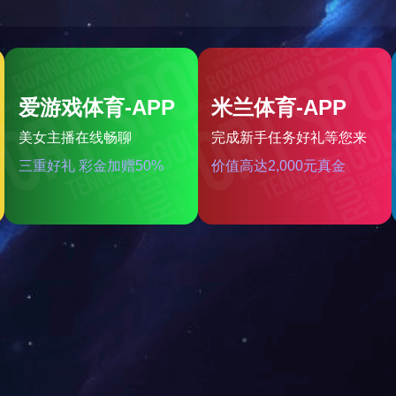
电刺激(0.6mA，5Hz，5ms)单侧三叉神经节5min，或静脉注射辣椒素
激时，一些血管活性肽类物质可以被释放出来，这些血管活性物质具
管、静脉窦，其血管周围的神经纤维源自三叉神经节的三叉神经眼
神经末梢还含有血管源性肽类物质，如P物质、CGRP及神经激肽
血管扩张、血浆外渗等。该造模方法对手术的要求相对较高，但电刺激
射学说所反映的发病机制相似，故得到了国内外学者的一致肯定。
头痛模型